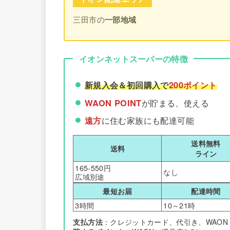
三田市の
一部地域
イオンネットスーパーの特徴
新規入会＆初回購入で
200ポイント
WAON POINT
が貯まる、使える
遠方
に住む家族にも配達可能
送料無料
送料
ライン
165-550円
なし
広域別途
最短お届
配達時間
3時間
10～21時
支払方法
：クレジットカード、代引き、WAON