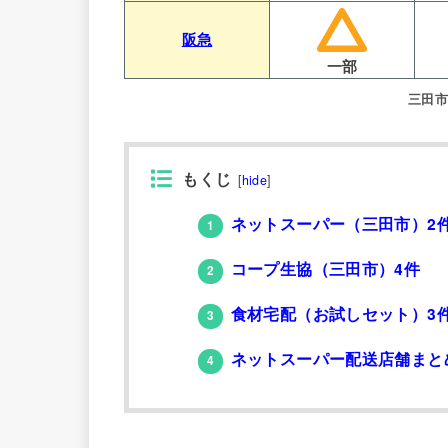
阪急
一部
三田
もくじ
[
hide
]
ネットスーパー（三田市）2
1
コープ生協（三田市）4件
2
食材宅配（お試しセット）3
3
ネットスーパー配送店舗まと
4