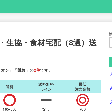
・生協・食材宅配（8選）送
イオン」「阪急」
の
2件
です。
送料無料
最低
送料
ライン
注文金額
165-550
なし
700