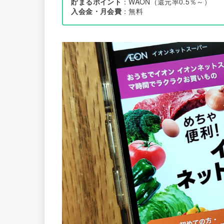
貯まるポイント
：WAON（還元率0.5％～）
入会金・月会費
：無料