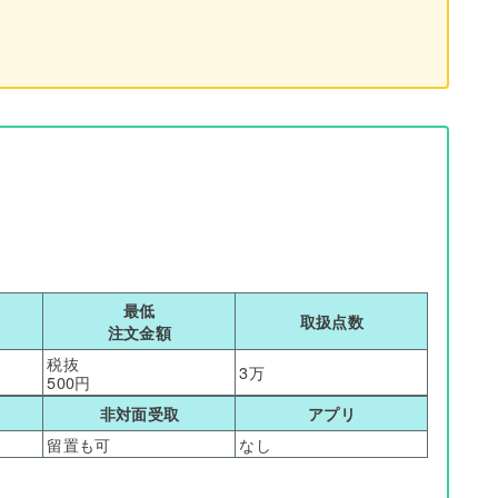
最低
取扱点数
注文金額
税抜
3万
500円
非対面受取
アプリ
留置も可
なし